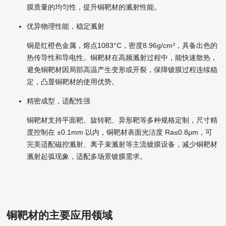
膜质量的均匀性，提升铜靶材的溅射性能。
优异物理性能，稳定溅射
铜是红橙色金属，熔点1083°C，密度8.96g/cm³，具备出色的
热传导性和导电性。铜靶材在高频溅射过程中，能快速散热，
避免铜靶材因局部高温产生变形或开裂，保障镀膜过程连续稳
定，凸显铜靶材的使用优势。
精密成型，适配性强
铜靶材支持平面靶、旋转靶、异形靶等多种规格定制，尺寸精
度控制在 ±0.1mm 以内，铜靶材表面光洁度 Ra≤0.8μm，可
完美适配磁控溅射、离子束溅射等主流镀膜设备，减少铜靶材
溅射起弧现象，适配多场景镀膜需求。
铜靶材的主要应用领域