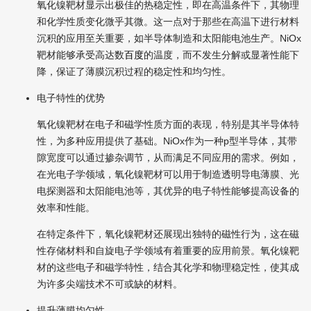
氧化镍
靶材显示出极佳的热稳定性，即在高温条件下，其物理
和化学性质变化微乎其微。这一点对于那些在高温下进行材料
沉积的应用至关重要，如半导体制造和太阳能电池生产。NiOx
靶材能够承受高达数
百度
的温度，而不发生分解或显著性能下
降，保证了薄膜沉积过程的稳定性和均匀性。
电子特性的优势
氧化镍
靶材在电子和磁学性质方面的表现，特别是其半导体特
性，为多种应用提供了基础。NiOx作为一种p型半导体，其带
隙宽度可以通过掺杂调节，从而满足不同应用的需求。例如，
在光电子学领域，
氧化镍
靶材可以用于制造透明导电薄膜、光
电探测器和太阳能电池等，其优异的电子特性能够提高设备的
效率和性能。
在特定条件下，
氧化镍
靶材还展现出独特的磁性行为，这在磁
性存储材料和自旋电子学领域有着重要的应用前景。
氧化镍
靶
材的这些电子和磁学特性，结合其化学和物理稳定性，使其成
为许多尖端技术不可或缺的材料。
提升薄膜均匀性