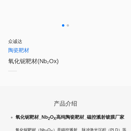
众诚达
陶瓷靶材
氧化铌靶材(Nb₂Ox)
产品介绍
氧化铌靶材_Nb
O
高纯陶瓷靶材_磁控溅射镀膜厂家
2
X
氧化铌靶材（
Nb
O
）是磁控溅射、脉冲激光沉积（PLD）等