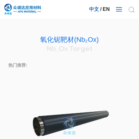
中文
/
EN
氧化铌靶材(Nb₂Ox)
Nb₂Ox Target
热门推荐: